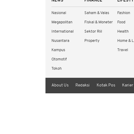
NEWS
FINANCE
LIFEST
Nasional
Saham & Valas
Fashion
Megapolitan
Fiskal & Moneter
Food
International
Sektor Riil
Health
Nusantara
Property
Home & L
Kampus
Travel
Otomotif
Tokoh
About Us
Redaksi
Kotak Pos
Karier