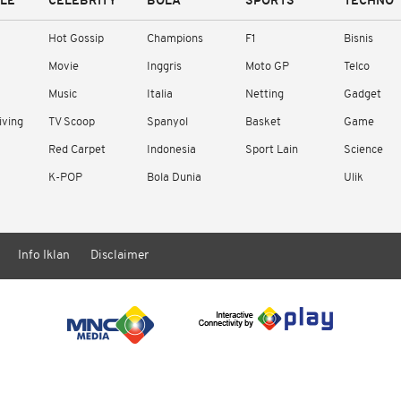
YLE
CELEBRITY
BOLA
SPORTS
TECHNO
Hot Gossip
Champions
F1
Bisnis
Movie
Inggris
Moto GP
Telco
Music
Italia
Netting
Gadget
iving
TV Scoop
Spanyol
Basket
Game
Red Carpet
Indonesia
Sport Lain
Science
K-POP
Bola Dunia
Ulik
Info Iklan
Disclaimer
/ rendering in 2.1100 seconds [17]