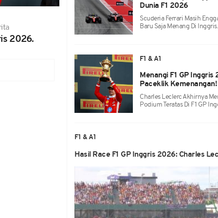
Dunia F1 2026
Scuderia Ferrari Masih Engg
Baru Saja Menang Di Inggris
ita
ris 2026.
F1 & A1
Menangi F1 GP Inggris 
Paceklik Kemenangan!
Charles Leclerc Akhirnya 
Podium Teratas Di F1 GP Ing
F1 & A1
Hasil Race F1 GP Inggris 2026: Charles L