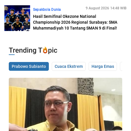
9 August 2026 14:48 WIB
Sepakbola Dunia
Hasil Semifinal Okezone National
Championship 2026 Regional Surabaya: SMA
Muhammadiyah 10 Tantang SMAN 9 di Final!
Prabowo Subianto
Cuaca Ekstrem
Harga Emas
Pale