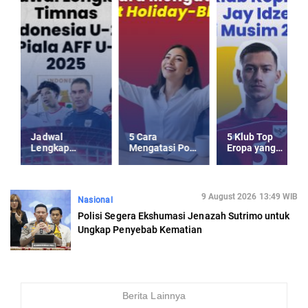
Jadwal
5 Cara
5 Klub Top
Lengkap
Mengatasi Post
Eropa yang
Timnas
Holiday-Blues
Kepincut Jay
Indonesia U-23
usai Libur
Idzes di Musim
Piala AFF U-23
Panjang
Panas 2025
2025
9 August 2026 13:49 WIB
Nasional
Polisi Segera Ekshumasi Jenazah Sutrimo untuk
Ungkap Penyebab Kematian
Berita Lainnya