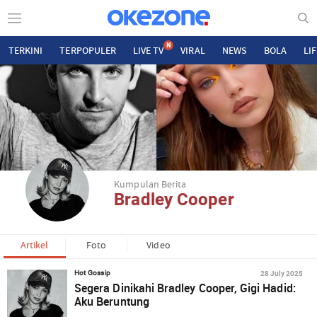
N
TERKINI
TERPOPULER
LIVE TV
VIRAL
NEWS
BOLA
LI
Kumpulan Berita
Bradley Cooper
Artikel
Foto
Video
28 July 2025
Hot Gossip
Segera Dinikahi Bradley Cooper, Gigi Hadid:
Aku Beruntung