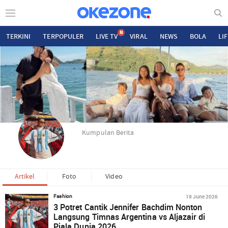
N
TERKINI
TERPOPULER
LIVE TV
VIRAL
NEWS
BOLA
LI
Kumpulan Berita
Artikel
Foto
Video
19 June 2026
Fashion
3 Potret Cantik Jennifer Bachdim Nonton
Langsung Timnas Argentina vs Aljazair di
Piala Dunia 2026