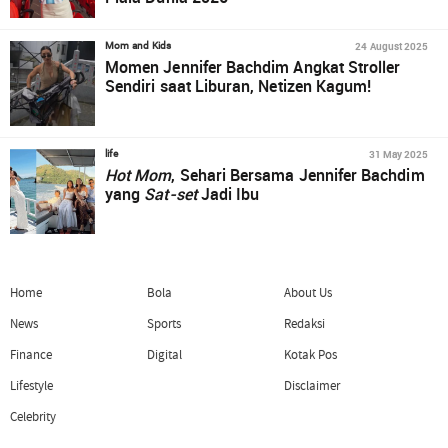
24 August 2025
Mom and Kids
Momen Jennifer Bachdim Angkat Stroller
Sendiri saat Liburan, Netizen Kagum!
31 May 2025
life
Hot Mom
, Sehari Bersama Jennifer Bachdim
yang
Sat-set
Jadi Ibu
Home
Bola
About Us
News
Sports
Redaksi
Finance
Digital
Kotak Pos
Lifestyle
Disclaimer
Celebrity