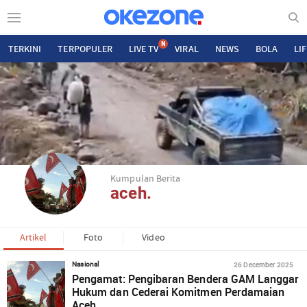
N
TERKINI
TERPOPULER
LIVE TV
VIRAL
NEWS
BOLA
LI
Kumpulan Berita
aceh.
Artikel
Foto
Video
26 December 2025
Nasional
Pengamat: Pengibaran Bendera GAM Langgar
Hukum dan Cederai Komitmen Perdamaian
Aceh