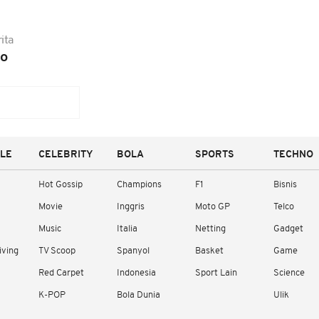
ita
no
YLE
CELEBRITY
BOLA
SPORTS
TECHNO
Hot Gossip
Champions
F1
Bisnis
Movie
Inggris
Moto GP
Telco
Music
Italia
Netting
Gadget
iving
TV Scoop
Spanyol
Basket
Game
Red Carpet
Indonesia
Sport Lain
Science
K-POP
Bola Dunia
Ulik