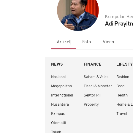
Kumpulan Ber
Adi Prayit
Artikel
Foto
Video
NEWS
FINANCE
LIFEST
Nasional
Saham & Valas
Fashion
Megapolitan
Fiskal & Moneter
Food
International
Sektor Riil
Health
Nusantara
Property
Home & L
Kampus
Travel
Otomotif
Tokoh