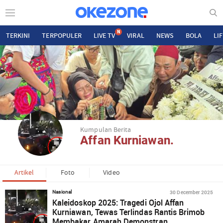
N
TERKINI
TERPOPULER
LIVE TV
VIRAL
NEWS
BOLA
LI
Kumpulan Berita
Affan Kurniawan.
Artikel
Foto
Video
30 December 2025
Nasional
Kaleidoskop 2025: Tragedi Ojol Affan
Kurniawan, Tewas Terlindas Rantis Brimob
Membakar Amarah Demonstran