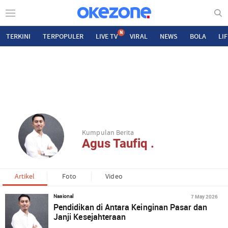
N
TERKINI
TERPOPULER
LIVE TV
VIRAL
NEWS
BOLA
LI
Kumpulan Berita
Agus Taufiq .
Artikel
Foto
Video
7 May 2026
Nasional
Pendidikan di Antara Keinginan Pasar dan
Janji Kesejahteraan