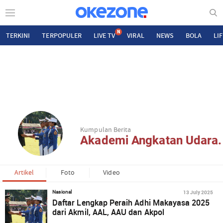
N
TERKINI
TERPOPULER
LIVE TV
VIRAL
NEWS
BOLA
LI
Kumpulan Berita
Akademi Angkatan Udara.
Artikel
Foto
Video
13 July 2025
Nasional
Daftar Lengkap Peraih Adhi Makayasa 2025
dari Akmil, AAL, AAU dan Akpol