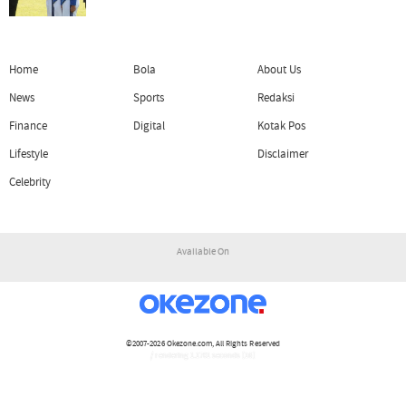
Home
Bola
About Us
News
Sports
Redaksi
Finance
Digital
Kotak Pos
Lifestyle
Disclaimer
Celebrity
Available On
©2007-2026
Okezone.com
, All Rights Reserved
/ rendering 1.1701 seconds [16]