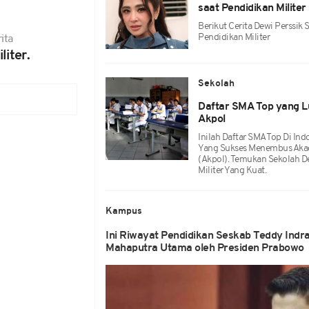
saat Pendidikan Militer
Berikut Cerita Dewi Perssik
Pendidikan Militer
ita
iter.
Sekolah
Daftar SMA Top yang 
Akpol
Inilah Daftar SMA Top Di In
Yang Sukses Menembus Akade
(Akpol). Temukan Sekolah 
Militer Yang Kuat.
Kampus
Ini Riwayat Pendidikan Seskab Teddy Indr
Mahaputra Utama oleh Presiden Prabowo