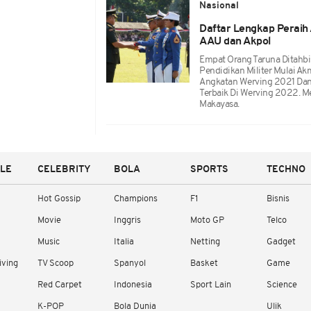
Nasional
Daftar Lengkap Peraih
AAU dan Akpol
Empat Orang Taruna Ditahbi
Pendidikan Militer Mulai Ak
Angkatan Werving 2021 Da
Terbaik Di Werving 2022. 
Makayasa.
YLE
CELEBRITY
BOLA
SPORTS
TECHNO
Hot Gossip
Champions
F1
Bisnis
Movie
Inggris
Moto GP
Telco
Music
Italia
Netting
Gadget
iving
TV Scoop
Spanyol
Basket
Game
Red Carpet
Indonesia
Sport Lain
Science
K-POP
Bola Dunia
Ulik