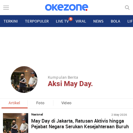
N
TERKINI
TERPOPULER
LIVE TV
VIRAL
NEWS
BOLA
LI
Kumpulan Berita
Aksi May Day.
Artikel
Foto
Video
2 May 2026
Nasional
May Day di Jakarta, Ratusan Aktivis hingga
Pejabat Negara Serukan Kesejahteraan Buruh