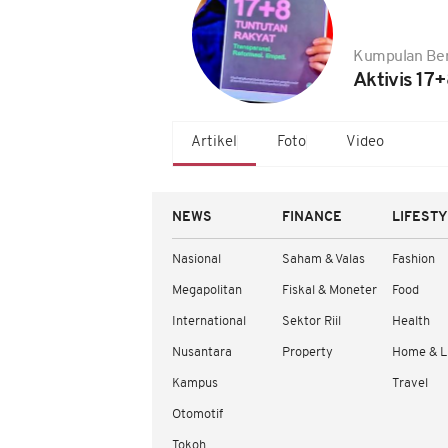
Kumpulan Ber
Aktivis 17+
Artikel
Foto
Video
NEWS
FINANCE
LIFEST
Nasional
Saham & Valas
Fashion
Megapolitan
Fiskal & Moneter
Food
International
Sektor Riil
Health
Nusantara
Property
Home & L
Kampus
Travel
Otomotif
Tokoh