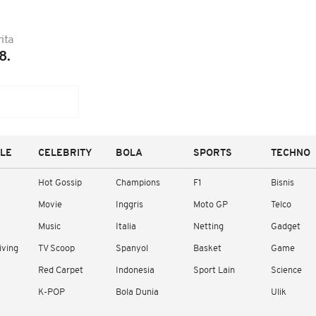
ita
8.
YLE
CELEBRITY
BOLA
SPORTS
TECHNO
Hot Gossip
Champions
F1
Bisnis
Movie
Inggris
Moto GP
Telco
Music
Italia
Netting
Gadget
iving
TV Scoop
Spanyol
Basket
Game
Red Carpet
Indonesia
Sport Lain
Science
K-POP
Bola Dunia
Ulik