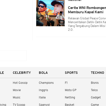
Nasional
Cerita WNI Rombongan 
Memburu Kapal Kami
Relawan Global Peace Convo
Menceritakan Detik-Detik Ka
Yang Tergabung Dalam Misi 
2.0.
YLE
CELEBRITY
BOLA
SPORTS
TECHNO
Hot Gossip
Champions
F1
Bisnis
Movie
Inggris
Moto GP
Telco
Music
Italia
Netting
Gadget
iving
TV Scoop
Spanyol
Basket
Game