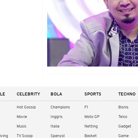
YLE
CELEBRITY
BOLA
SPORTS
TECHNO
Hot Gossip
Champions
F1
Bisnis
Movie
Inggris
Moto GP
Telco
Music
Italia
Netting
Gadget
iving
TV Scoop
Spanyol
Basket
Game