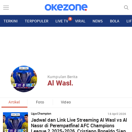
N
TERKINI
TERPOPULER
LIVE TV
VIRAL
NEWS
BOLA
LI
Kumpulan Berita
Al Wasl.
Artikel
Foto
Video
18 April 2026
Liga Champion
Jadwal dan Link Live Streaming Al Wasl vs Al
Nassr di Perempatfinal AFC Champions
League 2 2025-2026, Cristiano Ronaldo Siap