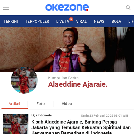
N
TERKINI
TERPOPULER
LIVE TV
VIRAL
NEWS
BOLA
LI
Kumpulan Berita
Alaeddine Ajaraie.
Artikel
Foto
Video
Senin 23 Februari 2026 03:01 WIB
Liga Indonesia
Kisah Alaeddine Ajaraie, Bintang Persija
Jakarta yang Temukan Kekuatan Spiritual dan
Kenyamanan Ramadhan di Indonesia