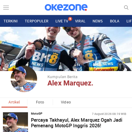
N
TERKINI
TERPOPULER
LIVE TV
VIRAL
NEWS
BOLA
LI
Kumpulan Berita
Alex Marquez.
Artikel
Foto
Video
7 August 2026 08:19 WIB
MotoGP
Percaya Takhayul, Alex Marquez Ogah Jadi
Pemenang MotoGP Inggris 2026!