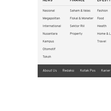
NEWS
FINANCE
LIFEST
Nasional
Saham & Valas
Fashion
Megapolitan
Fiskal & Moneter
Food
International
Sektor Riil
Health
Nusantara
Property
Home & L
Kampus
Travel
Otomotif
Tokoh
About Us
Redaksi
Kotak Pos
Karier