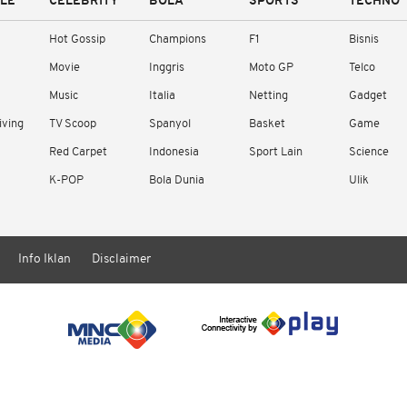
YLE
CELEBRITY
BOLA
SPORTS
TECHNO
Hot Gossip
Champions
F1
Bisnis
Movie
Inggris
Moto GP
Telco
Music
Italia
Netting
Gadget
iving
TV Scoop
Spanyol
Basket
Game
Red Carpet
Indonesia
Sport Lain
Science
K-POP
Bola Dunia
Ulik
Info Iklan
Disclaimer
/ rendering in 1.1146 seconds [17]