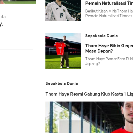
Pemain Naturalisasi T
Berikut Kisah Miris Thom Ha
Pemain Naturalisasi Timnas
ita
y.
Sepakbola Dunia
Thom Haye Bikin Geger
Masa Depan?
Thom Haye Pamer Foto Di Neg
Jepang?
Sepakbola Dunia
Thom Haye Resmi Gabung Klub Kasta 1 Li