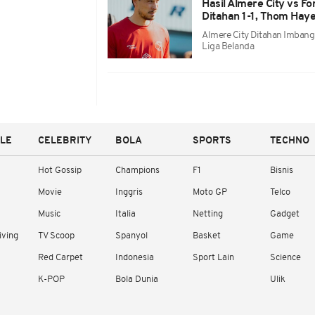
Hasil Almere City vs F
Ditahan 1-1, Thom Hay
Almere City Ditahan Imbang 
Liga Belanda
YLE
CELEBRITY
BOLA
SPORTS
TECHNO
Hot Gossip
Champions
F1
Bisnis
Movie
Inggris
Moto GP
Telco
Music
Italia
Netting
Gadget
iving
TV Scoop
Spanyol
Basket
Game
Red Carpet
Indonesia
Sport Lain
Science
K-POP
Bola Dunia
Ulik