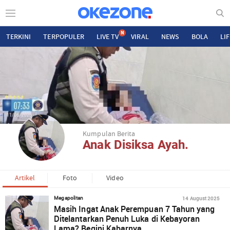
N
TERKINI
TERPOPULER
LIVE TV
VIRAL
NEWS
BOLA
LI
Kumpulan Berita
Anak Disiksa Ayah.
Artikel
Foto
Video
14 August 2025
Megapolitan
Masih Ingat Anak Perempuan 7 Tahun yang
Ditelantarkan Penuh Luka di Kebayoran
Lama? Begini Kabarnya