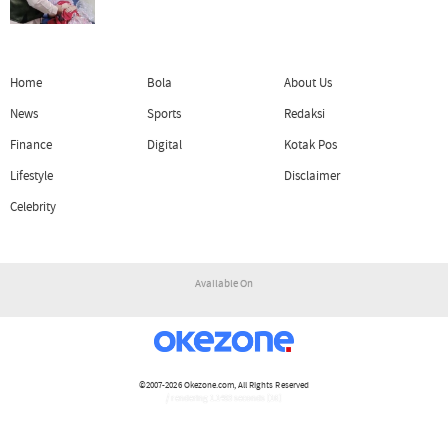
Home
Bola
About Us
News
Sports
Redaksi
Finance
Digital
Kotak Pos
Lifestyle
Disclaimer
Celebrity
Available On
©2007-2026
Okezone.com
, All Rights Reserved
/ rendering 1.1493 seconds [16]