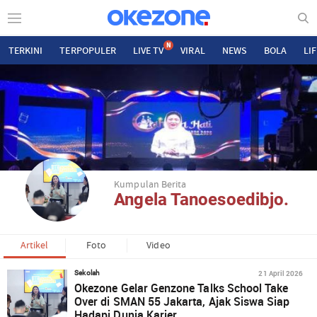
N
TERKINI
TERPOPULER
LIVE TV
VIRAL
NEWS
BOLA
LI
Kumpulan Berita
Angela Tanoesoedibjo.
Artikel
Foto
Video
21 April 2026
Sekolah
Okezone Gelar Genzone Talks School Take
Over di SMAN 55 Jakarta, Ajak Siswa Siap
Hadapi Dunia Karier