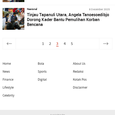
8 December 2025
Nasional
Tinjau Tapanuli Utara, Angela Tanoesoedibjo
Dorong Kader Bantu Pemulihan Korban
Bencana
1
2
3
4
5
Home
Bola
About Us
News
Sports
Redaksi
Finance
Digital
Kotak Pos
Lifestyle
Disclaimer
Celebrity