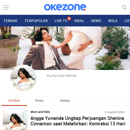
N
TERKINI
TERPOPULER
LIVE TV
VIRAL
NEWS
BOLA
LI
Kumpulan Berita
Artikel
Foto
Video
4 August 2026
Mom and Kids
Angga Yunanda Ungkap Perjuangan Shenina
Cinnamon saat Melahirkan: Kontraksi 13 Hari