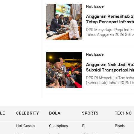
Hot Issue
Anggaran Kemenhub 202
Tetap Percepat Infrast
DPR Menyetujui Pagu Indik
Tahun Anggaran 2026 Sebesa
Hot Issue
Anggaran Naik Jadi Rp2
Subsidi Transportasi h
DPR RI Menyetujui Tambah
(Kemenhub) Tahun 2025 Dari
YLE
CELEBRITY
BOLA
SPORTS
TECHNO
Hot Gossip
Champions
F1
Bisnis