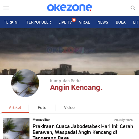
N
TERKINI
TERPOPULER
LIVE TV
VIRAL
NEWS
BOLA
LI
Kumpulan Berita
Angin Kencang.
Artikel
Foto
Video
28 July 2026
Megapolitan
Prakiraan Cuaca Jabodetabek Hari Ini: Cerah
Berawan, Waspadai Angin Kencang di
Tangerang Raya