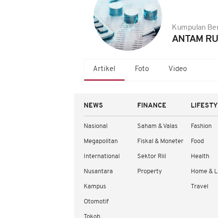
Kumpulan Ber
ANTAM RU
Artikel
Foto
Video
NEWS
FINANCE
LIFEST
Nasional
Saham & Valas
Fashion
Megapolitan
Fiskal & Moneter
Food
International
Sektor Riil
Health
Nusantara
Property
Home & L
Kampus
Travel
Otomotif
Tokoh