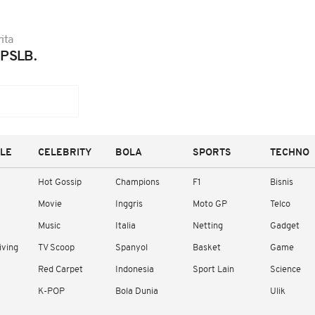
ita
PSLB.
YLE
CELEBRITY
BOLA
SPORTS
TECHNO
Hot Gossip
Champions
F1
Bisnis
Movie
Inggris
Moto GP
Telco
Music
Italia
Netting
Gadget
iving
TV Scoop
Spanyol
Basket
Game
Red Carpet
Indonesia
Sport Lain
Science
K-POP
Bola Dunia
Ulik