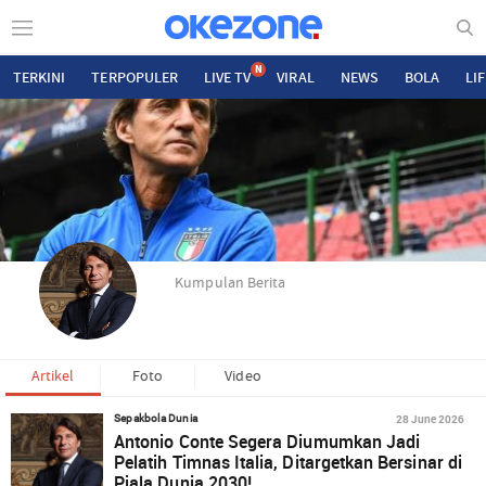
N
TERKINI
TERPOPULER
LIVE TV
VIRAL
NEWS
BOLA
LI
Kumpulan Berita
Artikel
Foto
Video
28 June 2026
Sepakbola Dunia
Antonio Conte Segera Diumumkan Jadi
Pelatih Timnas Italia, Ditargetkan Bersinar di
Piala Dunia 2030!