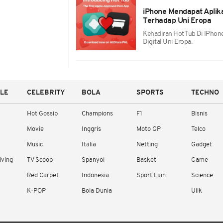
iPhone Mendapat Aplika
Terhadap Uni Eropa
Kehadiran Hot Tub Di IPho
Digital Uni Eropa.
YLE
CELEBRITY
BOLA
SPORTS
TECHNO
Hot Gossip
Champions
F1
Bisnis
Movie
Inggris
Moto GP
Telco
Music
Italia
Netting
Gadget
iving
TV Scoop
Spanyol
Basket
Game
Red Carpet
Indonesia
Sport Lain
Science
K-POP
Bola Dunia
Ulik