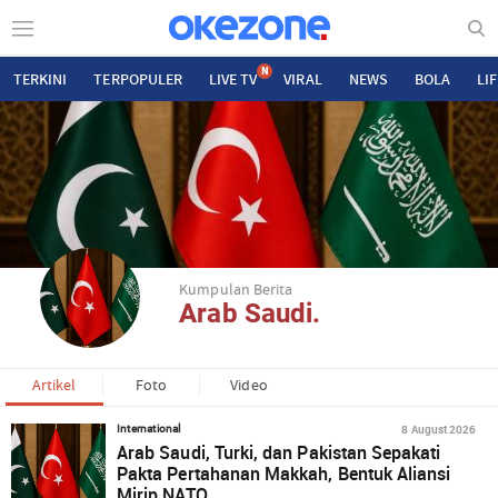
N
TERKINI
TERPOPULER
LIVE TV
VIRAL
NEWS
BOLA
LI
Kumpulan Berita
Arab Saudi.
Artikel
Foto
Video
8 August 2026
International
Arab Saudi, Turki, dan Pakistan Sepakati
Pakta Pertahanan Makkah, Bentuk Aliansi
Mirip NATO