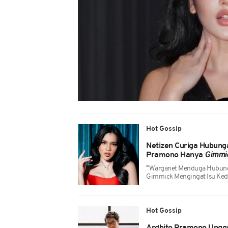
Hot Gossip
Netizen Curiga Hubung
Pramono Hanya
Gimmi
‴Warganet Menduga Hubung
Gimmick Mengingat Isu Ke
Hot Gossip