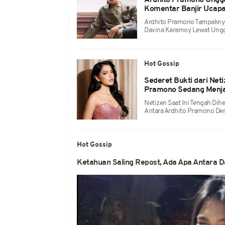
Ardhito Pramono Ungg
Komentar Banjir Ucap
Ardhito Pramono Tampakn
Davina Karamoy Lewat Ungg
Hot Gossip
Sederet Bukti dari Net
Pramono Sedang Menja
Netizen Saat Ini Tengah D
Antara Ardhito Pramono De
Hot Gossip
Ketahuan Saling Repost, Ada Apa Antara 