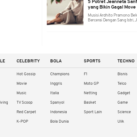
5 Potret Jeanneta Sanf
yang Bikin Gagal Move
Musisi Ardhito Pramono Be
Bercerai Dengan Sang Istri, 
YLE
CELEBRITY
BOLA
SPORTS
TECHNO
Hot Gossip
Champions
F1
Bisnis
Movie
Inggris
Moto GP
Telco
Music
Italia
Netting
Gadget
iving
TV Scoop
Spanyol
Basket
Game
Red Carpet
Indonesia
Sport Lain
Science
K-POP
Bola Dunia
Ulik