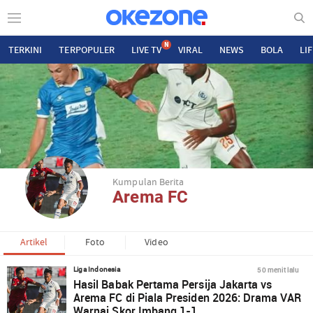
N
TERKINI
TERPOPULER
LIVE TV
VIRAL
NEWS
BOLA
LI
Kumpulan Berita
Arema FC
Artikel
Foto
Video
50 menit lalu
Liga Indonesia
Hasil Babak Pertama Persija Jakarta vs
Arema FC di Piala Presiden 2026: Drama VAR
Warnai Skor Imbang 1-1