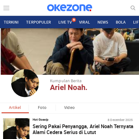
N
TERKINI
TERPOPULER
LIVE TV
VIRAL
NEWS
BOLA
LI
Kumpulan Berita
Ariel Noah.
Artikel
Foto
Video
8 December 2025
Hot Gossip
Sering Pakai Penyangga, Ariel Noah Ternyata
Alami Cedera Serius di Lutut