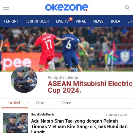
N
TERKINI
TERPOPULER
LIVE TV
VIRAL
NEWS
BOLA
LI
Kumpulan Berita
ASEAN Mitsubishi Electric
Cup 2024.
Artikel
Foto
Video
7 January 2025
Sepakbola Dunia
Adu Nasib Shin Tae-yong dengan Pelatih
Timnas Vietnam Kim Sang-sik, bak Bumi dan
Langit