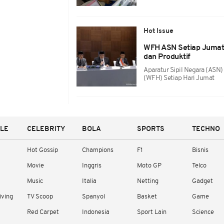
Hot Issue
WFH ASN Setiap Jumat, 
dan Produktif
Aparatur Sipil Negara (ASN
(WFH) Setiap Hari Jumat
YLE
CELEBRITY
BOLA
SPORTS
TECHNO
Hot Gossip
Champions
F1
Bisnis
Movie
Inggris
Moto GP
Telco
Music
Italia
Netting
Gadget
iving
TV Scoop
Spanyol
Basket
Game
Red Carpet
Indonesia
Sport Lain
Science