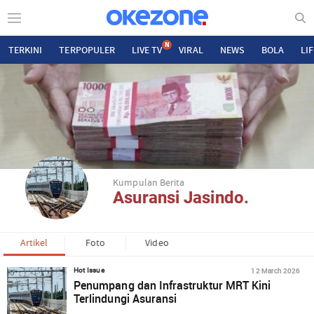
N
TERKINI
TERPOPULER
LIVE TV
VIRAL
NEWS
BOLA
LI
Kumpulan Berita
Asuransi Jasindo.
Artikel
Foto
Video
12 March 2026
Hot Issue
Penumpang dan Infrastruktur MRT Kini
Terlindungi Asuransi