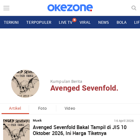
N
TERKINI
TERPOPULER
LIVE TV
VIRAL
NEWS
BOLA
LI
Kumpulan Berita
Avenged Sevenfold.
Artikel
Foto
Video
16 April 2026
Musik
Avenged Sevenfold Bakal Tampil di JIS 10
Oktober 2026, Ini Harga Tiketnya