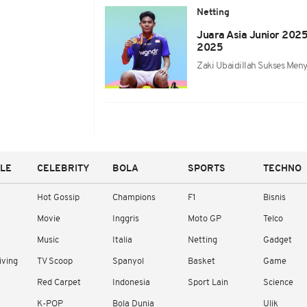
Netting
Juara Asia Junior 2025
2025
Zaki Ubaidillah Sukses Meny
YLE
CELEBRITY
BOLA
SPORTS
TECHNO
Hot Gossip
Champions
F1
Bisnis
Movie
Inggris
Moto GP
Telco
Music
Italia
Netting
Gadget
iving
TV Scoop
Spanyol
Basket
Game
Red Carpet
Indonesia
Sport Lain
Science
K-POP
Bola Dunia
Ulik