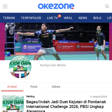
N
TERKINI
TERPOPULER
LIVE TV
VIRAL
NEWS
BOLA
LI
Kumpulan Berita
Artikel
Foto
Video
4 August 2026
Netting
Bagas/Indah Jadi Duet Kejutan di Pontianak
International Challenge 2026, PBSI Ungkap
Alasannya