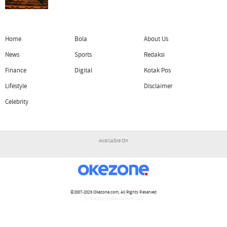
Home
Bola
About Us
News
Sports
Redaksi
Finance
Digital
Kotak Pos
Lifestyle
Disclaimer
Celebrity
Available On
©2007-2026
Okezone.com
, All Rights Reserved
/ rendering 2.0896 seconds [15]