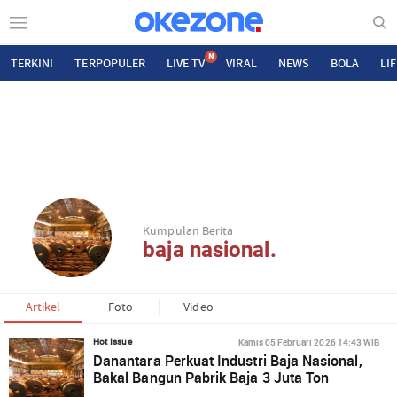
N
TERKINI
TERPOPULER
LIVE TV
VIRAL
NEWS
BOLA
LI
Kumpulan Berita
baja nasional.
Artikel
Foto
Video
Kamis 05 Februari 2026 14:43 WIB
Hot Issue
Danantara Perkuat Industri Baja Nasional,
Bakal Bangun Pabrik Baja 3 Juta Ton