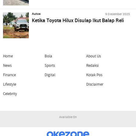
9 December 2025
Autos
Ketika Toyota Hilux Disulap Ikut Balap Reli
Home
Bola
About Us
News
Sports
Redaksi
Finance
Digital
Kotak Pos
Lifestyle
Disclaimer
Celebrity
Available On