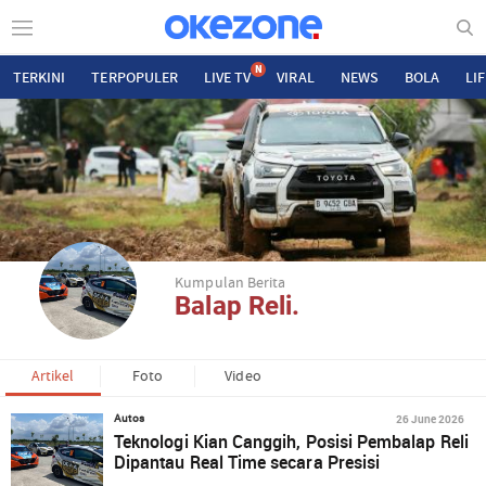
N
TERKINI
TERPOPULER
LIVE TV
VIRAL
NEWS
BOLA
LI
Kumpulan Berita
Balap Reli.
Artikel
Foto
Video
26 June 2026
Autos
Teknologi Kian Canggih, Posisi Pembalap Reli
Dipantau Real Time secara Presisi