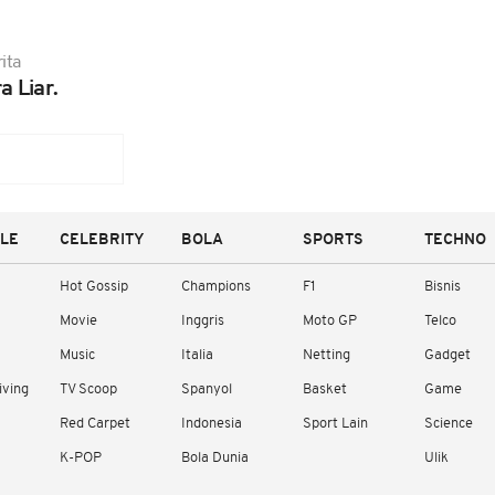
ita
a Liar.
YLE
CELEBRITY
BOLA
SPORTS
TECHNO
Hot Gossip
Champions
F1
Bisnis
Movie
Inggris
Moto GP
Telco
Music
Italia
Netting
Gadget
iving
TV Scoop
Spanyol
Basket
Game
Red Carpet
Indonesia
Sport Lain
Science
K-POP
Bola Dunia
Ulik