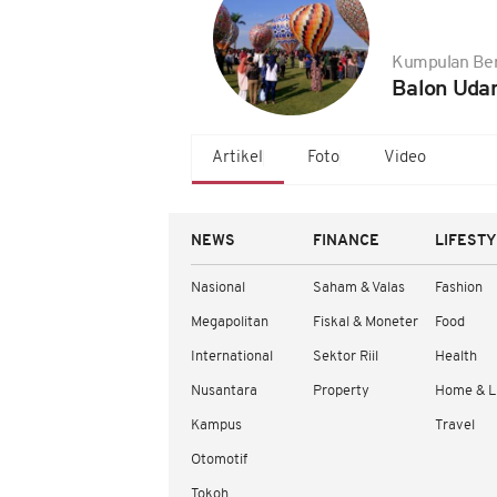
Kumpulan Ber
Balon Udar
Artikel
Foto
Video
NEWS
FINANCE
LIFEST
Nasional
Saham & Valas
Fashion
Megapolitan
Fiskal & Moneter
Food
International
Sektor Riil
Health
Nusantara
Property
Home & L
Kampus
Travel
Otomotif
Tokoh