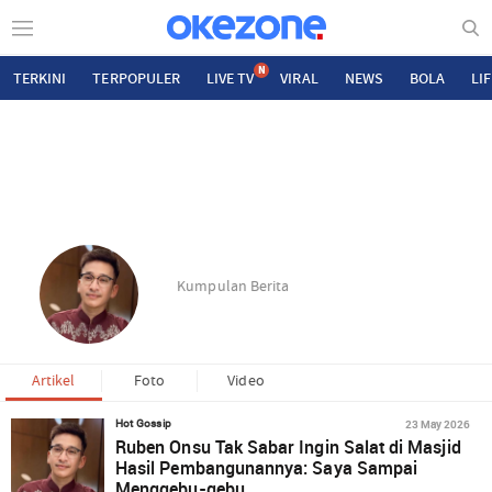
N
TERKINI
TERPOPULER
LIVE TV
VIRAL
NEWS
BOLA
LI
Kumpulan Berita
Artikel
Foto
Video
23 May 2026
Hot Gossip
Ruben Onsu Tak Sabar Ingin Salat di Masjid
Hasil Pembangunannya: Saya Sampai
Menggebu-gebu