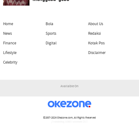
Home
Bola
About Us
News
Sports
Redaksi
Finance
Digital
Kotak Pos
Lifestyle
Disclaimer
Celebrity
Available On
©2007-2026
Okezone.com
, All Rights Reserved
/ rendering 3.0657 seconds [17]