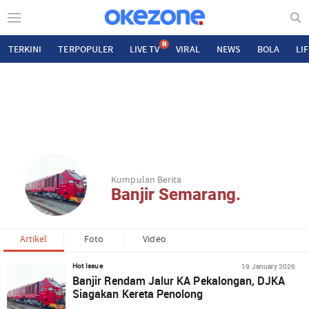
N
TERKINI
TERPOPULER
LIVE TV
VIRAL
NEWS
BOLA
LI
Kumpulan Berita
Banjir Semarang.
Artikel
Foto
Video
19 January 2026
Hot Issue
Banjir Rendam Jalur KA Pekalongan, DJKA
Siagakan Kereta Penolong