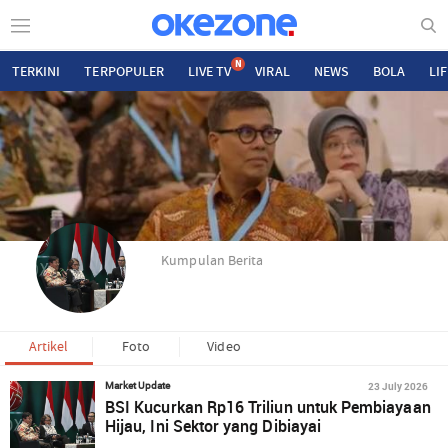
N
TERKINI
TERPOPULER
LIVE TV
VIRAL
NEWS
BOLA
LI
Kumpulan Berita
Artikel
Foto
Video
23 July 2026
Market Update
BSI Kucurkan Rp16 Triliun untuk Pembiayaan
Hijau, Ini Sektor yang Dibiayai