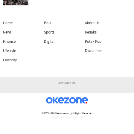
Home
Bola
About Us
News
Sports
Redaksi
Finance
Digital
Kotak Pos
Lifestyle
Disclaimer
Celebrity
Available On
©2007-2026
Okezone.com
, All Rights Reserved
/ rendering 1.1099 seconds [16]