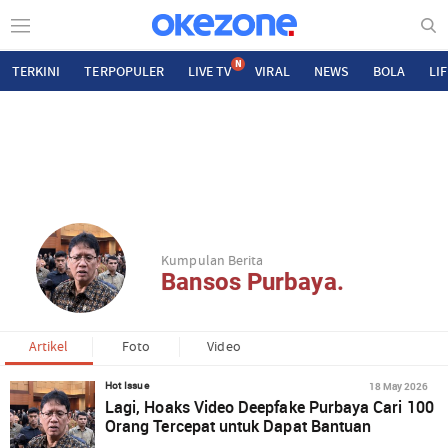
N
TERKINI
TERPOPULER
LIVE TV
VIRAL
NEWS
BOLA
LI
Kumpulan Berita
Bansos Purbaya.
Artikel
Foto
Video
18 May 2026
Hot Issue
Lagi, Hoaks Video Deepfake Purbaya Cari 100
Orang Tercepat untuk Dapat Bantuan