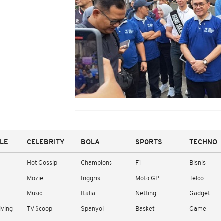
YLE
CELEBRITY
BOLA
SPORTS
TECHNO
Hot Gossip
Champions
F1
Bisnis
Movie
Inggris
Moto GP
Telco
Music
Italia
Netting
Gadget
iving
TV Scoop
Spanyol
Basket
Game