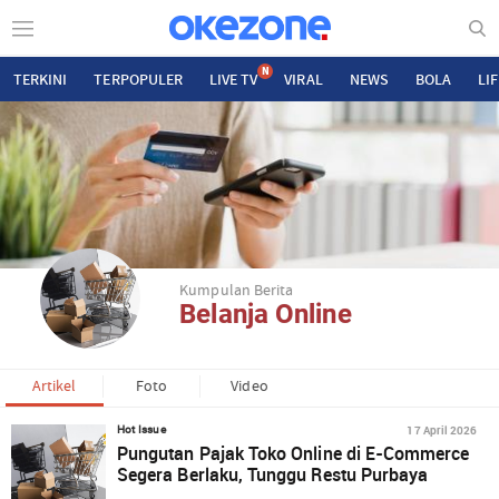
N
TERKINI
TERPOPULER
LIVE TV
VIRAL
NEWS
BOLA
LI
Kumpulan Berita
Belanja Online
Artikel
Foto
Video
17 April 2026
Hot Issue
Pungutan Pajak Toko Online di E-Commerce
Segera Berlaku, Tunggu Restu Purbaya