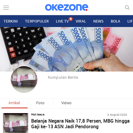
N
TERKINI
TERPOPULER
LIVE TV
VIRAL
NEWS
BOLA
LI
Kumpulan Berita
Artikel
Foto
Video
3 August 2026
Hot Issue
Belanja Negara Naik 17,8 Persen, MBG hingga
Gaji ke-13 ASN Jadi Pendorong