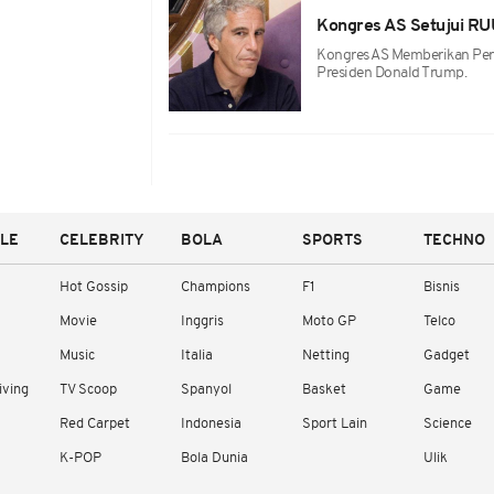
Kongres AS Setujui RUU
Kongres AS Memberikan Per
Presiden Donald Trump.
YLE
CELEBRITY
BOLA
SPORTS
TECHNO
Hot Gossip
Champions
F1
Bisnis
Movie
Inggris
Moto GP
Telco
Music
Italia
Netting
Gadget
iving
TV Scoop
Spanyol
Basket
Game
Red Carpet
Indonesia
Sport Lain
Science
K-POP
Bola Dunia
Ulik