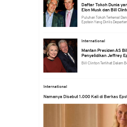
Daftar Tokoh Dunia yan
Elon Musk dan Bill Clin
Puluhan Tokoh Terkenal Da
Epstein Yang Dirilis Depart
International
Mantan Presiden AS Bil
Penyelidikan Jeffrey E
Bill Clinton Terlihat Dalam
International
Namanya Disebut 1.000 Kali di Berkas Epst