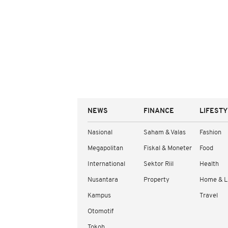
NEWS
FINANCE
LIFEST
Nasional
Saham & Valas
Fashion
Megapolitan
Fiskal & Moneter
Food
International
Sektor Riil
Health
Nusantara
Property
Home & L
Kampus
Travel
Otomotif
Tokoh