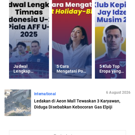
Jadwal
5 Cara
5 Klub Top
Lengkap
Mengatasi Post
Eropa yang
Timnas
Holiday-Blues
Kepincut Jay
Indonesia U-23
usai Libur
Idzes di Musim
Piala AFF U-23
Panjang
Panas 2025
2025
6 August 2026
International
Ledakan di Aeon Mall Tewaskan 3 Karyawan,
Diduga Disebabkan Kebocoran Gas Elpiji