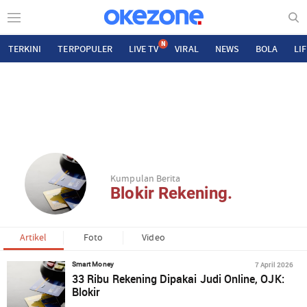
N
TERKINI
TERPOPULER
LIVE TV
VIRAL
NEWS
BOLA
LI
Kumpulan Berita
Blokir Rekening.
Artikel
Foto
Video
7 April 2026
Smart Money
33 Ribu Rekening Dipakai Judi Online, OJK:
Blokir